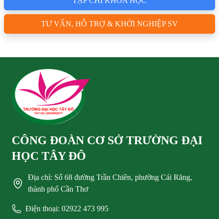
TẠP CHÍ KHOA HỌC
TƯ VẤN, HỖ TRỢ & KHỞI NGHIỆP SV
CÔNG ĐOÀN CƠ SỞ TRƯỜNG ĐẠI
HỌC TÂY ĐÔ
Địa chỉ: Số 68 đường Trần Chiên, phường Cái Răng,
thành phố Cần Thơ
Điện thoại: 02922 473 995