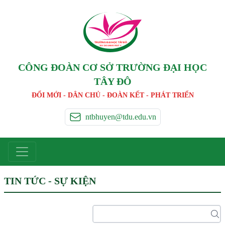
TRƯỜNG ĐẠI HỌC TÂ
Y
 ĐÔ
T
A
Y
 DO UNIVERSIT
Y
CÔNG ĐOÀN CƠ SỞ TRƯỜNG ĐẠI HỌC
TÂY ĐÔ
ĐỔI MỚI - DÂN CHỦ - ĐOÀN KẾT - PHÁT TRIỂN
ntbhuyen@tdu.edu.vn
TIN TỨC - SỰ KIỆN