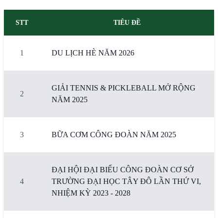
STT
TIÊU ĐỀ
1
DU LỊCH HÈ NĂM 2026
GIẢI TENNIS & PICKLEBALL MỞ RỘNG
2
NĂM 2025
3
BỮA CƠM CÔNG ĐOÀN NĂM 2025
ĐẠI HỘI ĐẠI BIỂU CÔNG ĐOÀN CƠ SỞ
4
TRƯỜNG ĐẠI HỌC TÂY ĐÔ LẦN THỨ VI,
NHIỆM KỲ 2023 - 2028