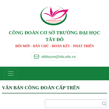
TRƯỜNG ĐẠI HỌC TÂ
Y
 ĐÔ
T
A
Y
 DO UNIVERSIT
Y
CÔNG ĐOÀN CƠ SỞ TRƯỜNG ĐẠI HỌC
TÂY ĐÔ
ĐỔI MỚI - DÂN CHỦ - ĐOÀN KẾT - PHÁT TRIỂN
ntbhuyen@tdu.edu.vn
VĂN BẢN CÔNG ĐOÀN CẤP TRÊN