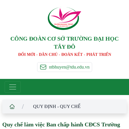
TRƯỜNG ĐẠI HỌC TÂ
Y
 ĐÔ
T
A
Y
 DO UNIVERSIT
Y
CÔNG ĐOÀN CƠ SỞ TRƯỜNG ĐẠI HỌC
TÂY ĐÔ
ĐỔI MỚI - DÂN CHỦ - ĐOÀN KẾT - PHÁT TRIỂN
ntbhuyen@tdu.edu.vn
/
QUY ĐỊNH - QUY CHẾ
Quy chế làm việc Ban chấp hành CĐCS Trường