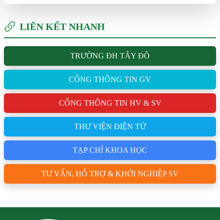
LIÊN KẾT NHANH
TRƯỜNG ĐH TÂY ĐÔ
CỔNG THÔNG TIN GV
CỔNG THÔNG TIN HV & SV
THƯ VIỆN ĐIỆN TỬ
TẠP CHÍ KHOA HỌC
TƯ VẤN, HỖ TRỢ & KHỞI NGHIỆP SV