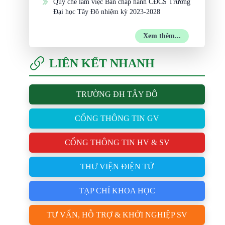
Quy chế làm việc Ban chấp hành CĐCS Trường
Đại học Tây Đô nhiệm kỳ 2023-2028
Xem thêm...
LIÊN KẾT NHANH
TRƯỜNG ĐH TÂY ĐÔ
CỔNG THÔNG TIN GV
CỔNG THÔNG TIN HV & SV
THƯ VIỆN ĐIỆN TỬ
TẠP CHÍ KHOA HỌC
TƯ VẤN, HỖ TRỢ & KHỞI NGHIỆP SV