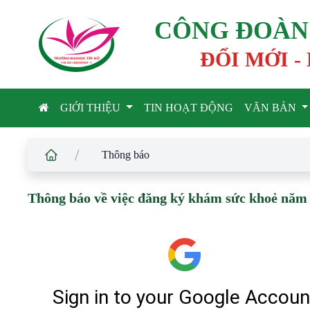
CÔNG ĐOÀN 
ĐỔI MỚI -
TRƯỜNG ĐẠI HỌC TÂ
Y
 ĐÔ
T
A
Y
 DO UNIVERSIT
Y
GIỚI THIỆU
TIN HOẠT ĐỘNG
VĂN BẢN
/
Thông báo
Thông báo về việc đăng ký khám sức khoẻ năm